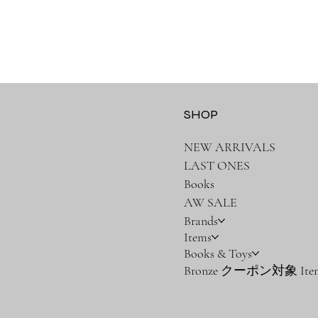
SHOP
NEW ARRIVALS
LAST ONES
Books
AW SALE
Brands
Items
Books & Toys
Bronze クーポン対象 Ite