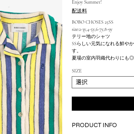
Enjoy Summer!
格
価
格
配送料
BOBO CHOSES 25SS
size:2-3y,4-5y,6-7y,8-9y
テリー地のシャツ
SSらしい元気になれる鮮や
す。
夏場の室内羽織代わりにも◎
SIZE
PRODUCT INFO