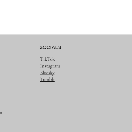
SOCIALS
TikTok
Instagram
Bluesky
Tumblr
m