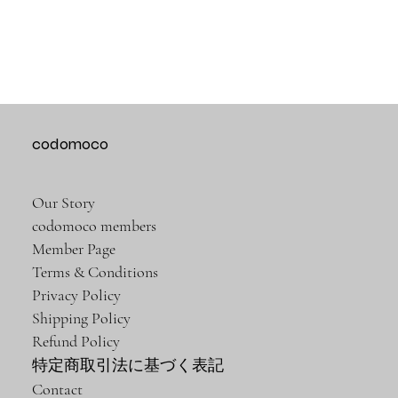
codomoco
Our Story
codomoco members
Member Page
Terms & Conditions
Privacy Policy
Shipping Policy
Refund Policy
特定商取引法に基づく表記
Contact