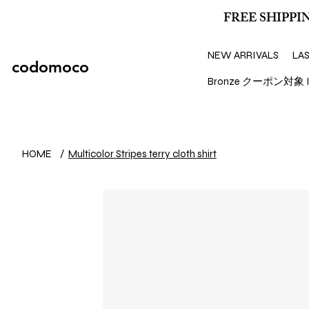
FREE SHIPPIN
NEW ARRIVALS
LA
codomoco
Bronze クーポン対象 I
HOME
/
Multicolor Stripes terry cloth shirt