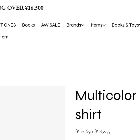
G OVER ¥16,500
ST ONES
Books
AW SALE
Brands
Items
Books & Toys
tem
Multicolor 
shirt
元
セ
￥12,650
￥8,855
の
ー
価
ル