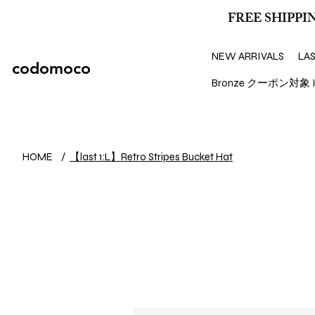
FREE SHIPPIN
NEW ARRIVALS
LA
codomoco
Bronze クーポン対象 I
【last 1:L】Retro Stripes Bucket Hat
HOME
/