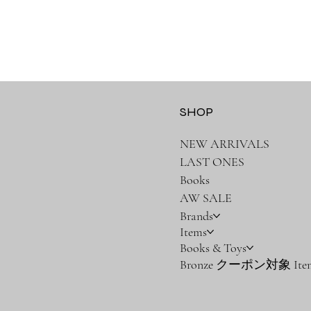
SHOP
NEW ARRIVALS
LAST ONES
Books
AW SALE
Brands
Items
Books & Toys
Bronze クーポン対象 Ite