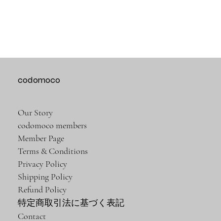
codomoco
Our Story
codomoco members
Member Page
Terms & Conditions
Privacy Policy
Shipping Policy
Refund Policy
特定商取引法に基づく表記
Contact