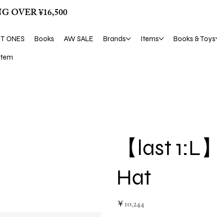
G OVER ¥16,500
ST ONES
Books
AW SALE
Brands
Items
Books & Toys
tem
【last 1:L】
Hat
価
￥10,244
格