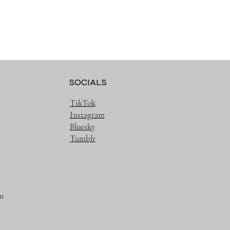
SOCIALS
TikTok
Instagram
Bluesky
Tumblr
m