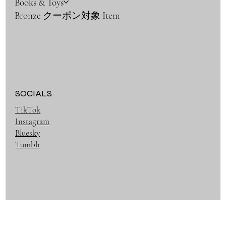
Books & Toys
Bronze クーポン対象 Item
SOCIALS
TikTok
Instagram
Bluesky
Tumblr