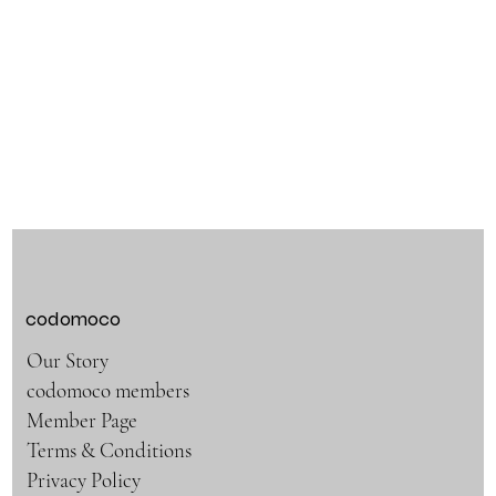
codomoco
Our Story
codomoco members
Member Page
Terms & Conditions
Privacy Policy