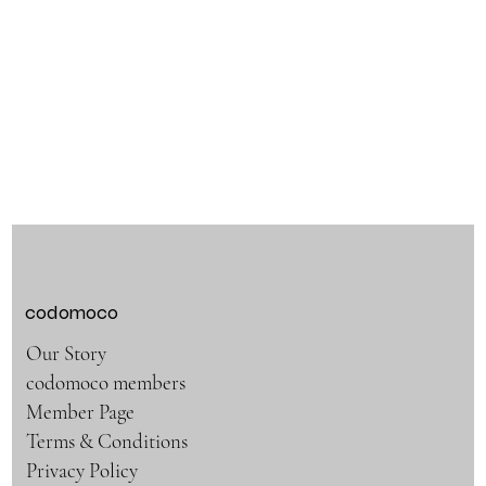
codomoco
Our Story
codomoco members
Member Page
Terms & Conditions
Privacy Policy