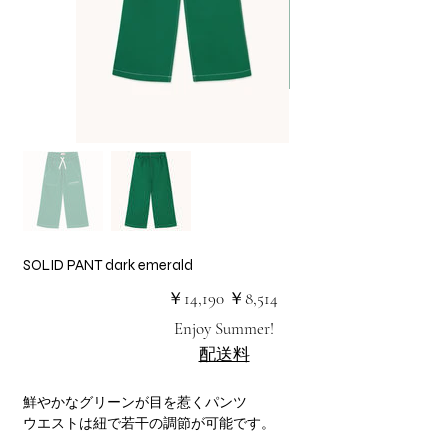
SOLID PANT dark emerald
元
セ
￥14,190
￥8,514
の
ー
価
ル
Enjoy Summer!
格
価
格
配送料
鮮やかなグリーンが目を惹くパンツ
ウエストは紐で若干の調節が可能です。