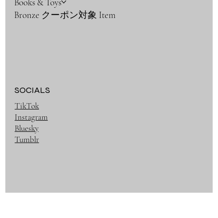
Books & Toys
Bronze クーポン対象 Item
SOCIALS
TikTok
Instagram
Bluesky
Tumblr