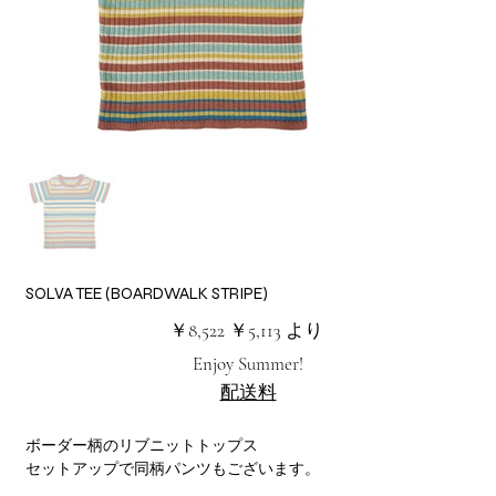
SOLVA TEE (BOARDWALK STRIPE)
元
セ
￥8,522
￥5,113
より
の
ー
価
ル
Enjoy Summer!
格
価
格
配送料
ボーダー柄のリブニットトップス
セットアップで同柄パンツもございます。