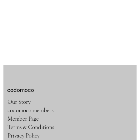
codomoco
Our Story
codomoco members
Member Page
Terms & Conditions
Privacy Policy