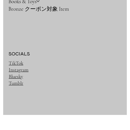
Books & Toys
Bronze クーポン対象 Item
SOCIALS
TikTok
Instagram
Bluesky
Tumblr