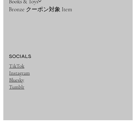
Books & Toys
Bronze クーポン対象 Item
SOCIALS
TikTok
Instagram
Bluesky
Tumblr