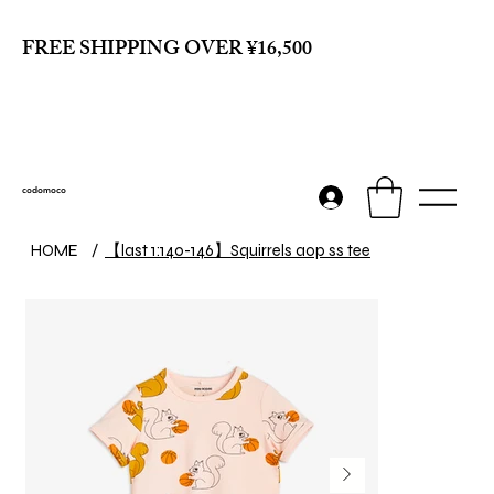
FREE SHIPPING OVER ¥16,500
codomoco
【last 1:140-146】Squirrels aop ss tee
HOME
/