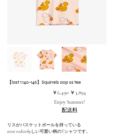
【last 1:140-146】Squirrels aop ss tee
元
セ
￥6,490
￥3,894
の
ー
価
ル
Enjoy Summer!
格
価
格
配送料
リスがバスケットボールを持っている
mini rodiniらしい可愛い柄のTシャツです。