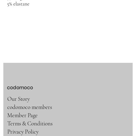
5% elastane
codomoco
Our Story
codomoco members
Member Page
Terms & Conditions
Privacy Policy