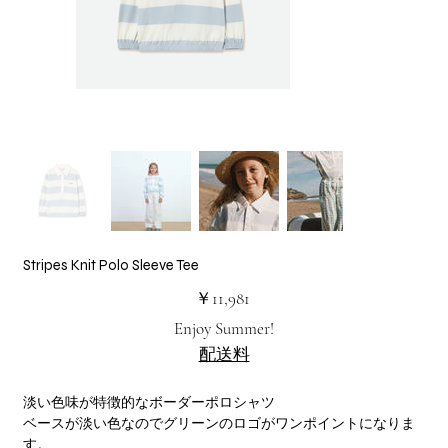
Stripes Knit Polo Sleeve Tee
価
￥11,981
格
Enjoy Summer!
配送料
淡い色味が特徴的なボーダーポロシャツ
ベースが淡い色なのでグリーンのロゴがワンポイントになりま
す。