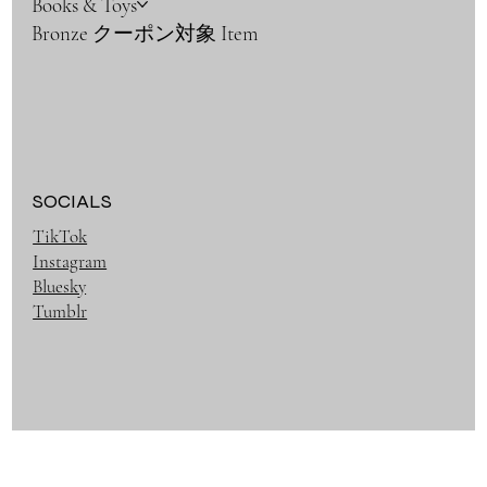
Books & Toys
Bronze クーポン対象 Item
SOCIALS
TikTok
Instagram
Bluesky
Tumblr