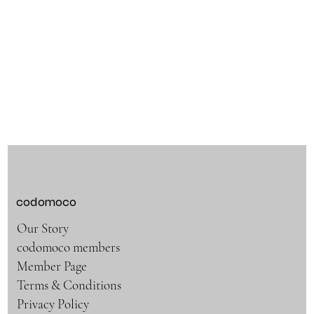
codomoco
Our Story
codomoco members
Member Page
Terms & Conditions
Privacy Policy