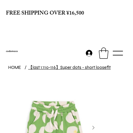
FREE SHIPPING OVER ¥16,500
codomoco
【last 1:110-116】Super dots - short loosefit
HOME
/