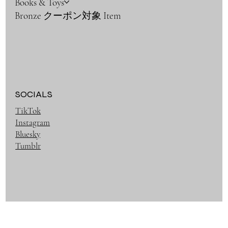
Books & Toys
Bronze クーポン対象 Item
SOCIALS
TikTok
Instagram
Bluesky
Tumblr