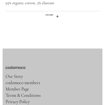
95% organic cotton, 5% elastane
SIZE GUIDE
codomoco
Our Story
codomoco members
Member Page
Terms & Conditions
Privacy Policy