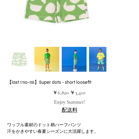
【last 1:110-116】Super dots - short loosefit
元
セ
￥6,820
￥3,410
の
ー
価
ル
Enjoy Summer!
格
価
格
配送料
ワッフル素材のドット柄ハーフパンツ
汗をかきやすい春夏シーズンに大活躍します。