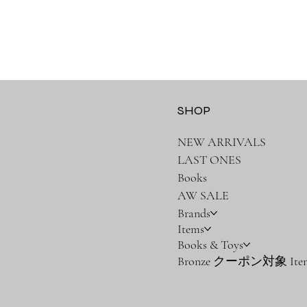
SHOP
NEW ARRIVALS
LAST ONES
Books
AW SALE
Brands
Items
Books & Toys
Bronze クーポン対象 Ite