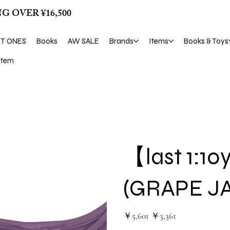
G OVER ¥16,500
ST ONES
Books
AW SALE
Brands
Items
Books & Toys
tem
【last 1:1
(GRAPE J
元
セ
￥5,601
￥3,361
の
ー
価
ル