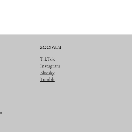
SOCIALS
TikTok
Instagram
Bluesky
Tumblr
m