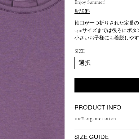
Enjoy Summer!
格
価
格
配送料
袖口が一つ折りされた定番のB
24mサイズまでは後ろにボタ
小さいお子様にも着脱しやす
SIZE
PRODUCT INFO
100% organic cotton
SIZE GUIDE