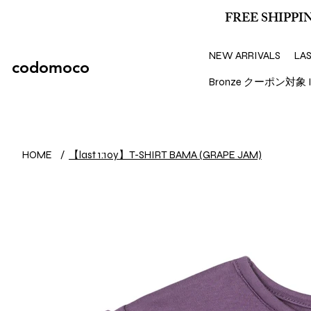
FREE SHIPPIN
NEW ARRIVALS
LA
codomoco
Bronze クーポン対象 I
【last 1:10y】T-SHIRT BAMA (GRAPE JAM)
HOME
/