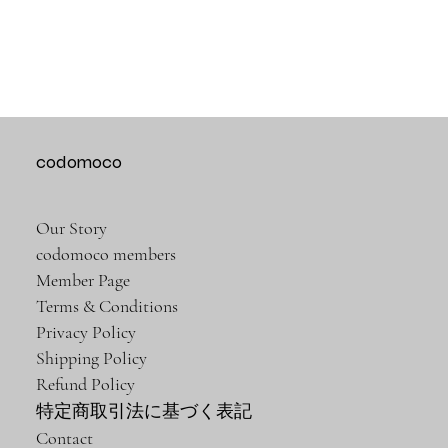
codomoco
Our Story
codomoco members
Member Page
Terms & Conditions
Privacy Policy
Shipping Policy
Refund Policy
特定商取引法に基づく表記
Contact