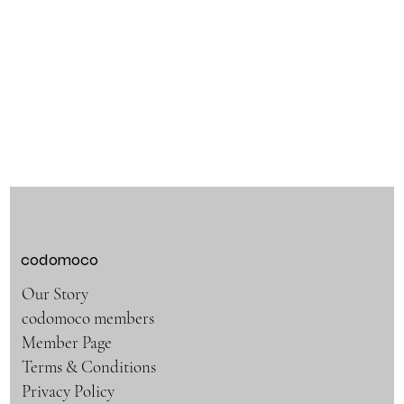
codomoco
Our Story
codomoco members
Member Page
Terms & Conditions
Privacy Policy