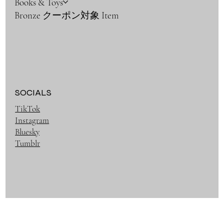
Books & Toys
Bronze クーポン対象 Item
SOCIALS
TikTok
Instagram
Bluesky
Tumblr