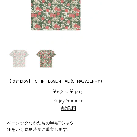
【last 1:10y】TSHIRT ESSENTIAL (STRAWBERRY)
元
セ
￥6,652
￥3,991
の
ー
価
ル
Enjoy Summer!
格
価
格
配送料
ベーシックなかたちの半袖Tシャツ
汗をかく春夏時期に重宝します。