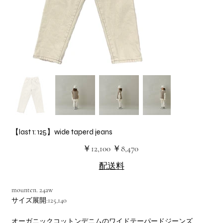
【last 1: 125】wide taperd jeans
元
セ
￥12,100
￥8,470
の
ー
価
ル
配送料
格
価
格
mounten. 24aw
サイズ展開:125,140
オーガニックコットンデニムのワイドテーパードジーンズ