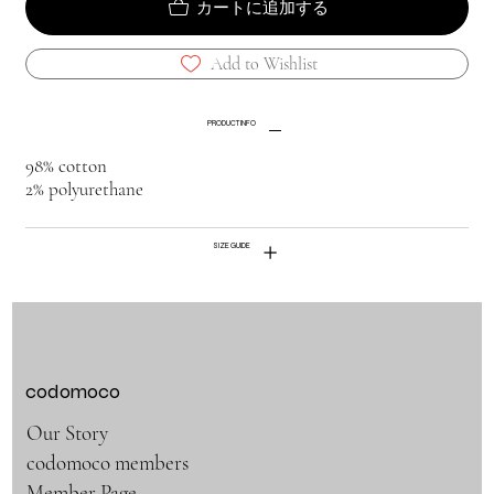
カートに追加する
Add to Wishlist
PRODUCT INFO
98% cotton
2% polyurethane
SIZE GUIDE
codomoco
Our Story
codomoco members
Member Page