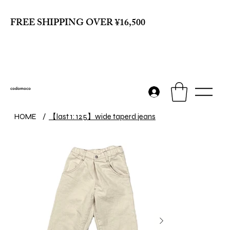
FREE SHIPPING OVER ¥16,500
codomoco
【last 1: 125】wide taperd jeans
HOME
/