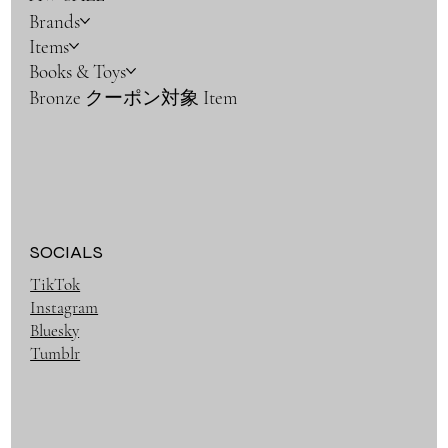
Brands
Items
Books & Toys
Bronze クーポン対象 Item
SOCIALS
TikTok
Instagram
Bluesky
Tumblr