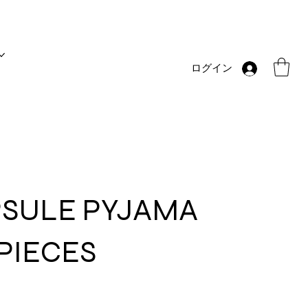
ログイン
PSULE PYJAMA
 PIECES