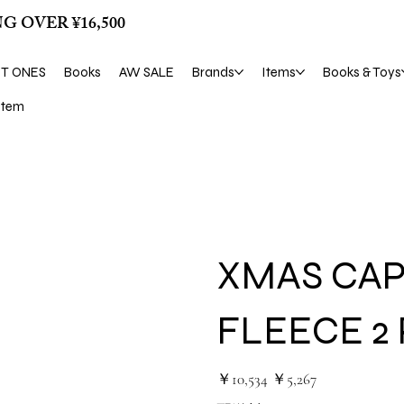
G OVER ¥16,500
ST ONES
Books
AW SALE
Brands
Items
Books & Toys
tem
XMAS CA
FLEECE 2
元
セ
￥10,534
￥5,267
の
ー
価
ル