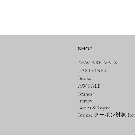
SHOP
NEW ARRIVALS
LAST ONES
Books
AW SALE
Brands
Items
Books & Toys
Bronze クーポン対象 Ite