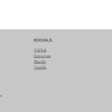
SOCIALS
TikTok
Instagram
Bluesky
Tumblr
m