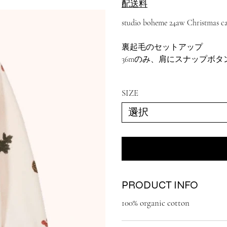
配送料
格
価
格
studio boheme 24aw Christmas ca
裏起毛のセットアップ
36mのみ、肩にスナップボ
SIZE
PRODUCT INFO
100% organic cotton