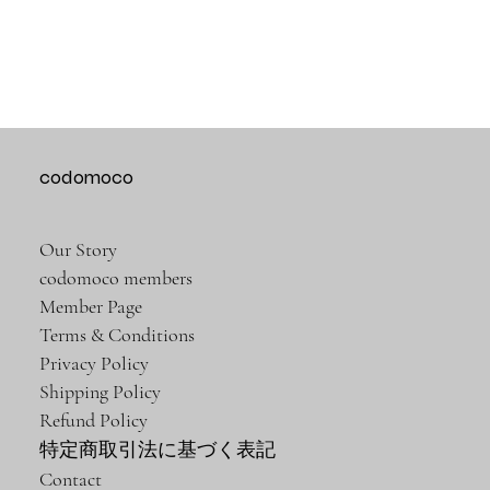
codomoco
Our Story
codomoco members
Member Page
Terms & Conditions
Privacy Policy
Shipping Policy
Refund Policy
特定商取引法に基づく表記
Contact