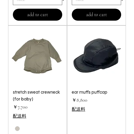
add to cart
add to cart
stretch sweat crewneck
ear muffs puffcap
(for baby)
価格
￥8,800
価格
￥7,700
配送料
配送料