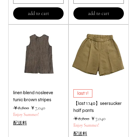
add to cart
add to cart
linen blend nosleeve
last 1!
tunic brown stripes
【last 1:140】seersucker
通常価格
セール価格
￥8,800
￥7,040
half pants
Enjoy Summer!
通常価格
セール価格
￥8,800
￥7,040
配送料
Enjoy Summer!
配送料