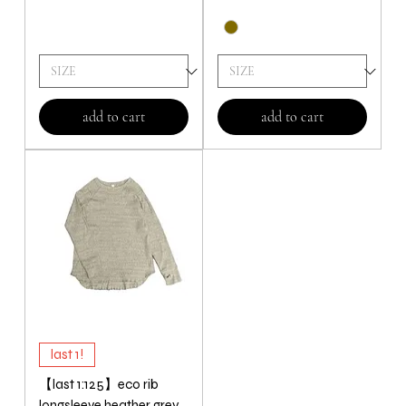
add to cart
add to cart
last 1!
【last 1:125】eco rib
longsleeve heather grey