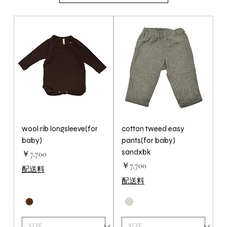
い相棒の1着になるかと思います。
wool rib longsleeve(for
cotton tweed easy
baby)
pants(for baby)
sandxbk
価格
￥7,700
価格
￥7,700
配送料
配送料