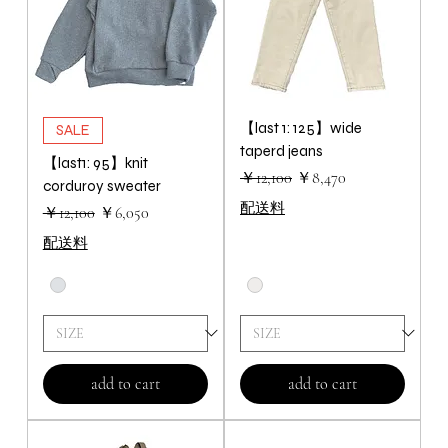
【last 1: 125】wide
SALE
taperd jeans
【last1: 95】knit
通常価格
セール価格
￥12,100
￥8,470
corduroy sweater
配送料
通常価格
セール価格
￥12,100
￥6,050
配送料
add to cart
add to cart