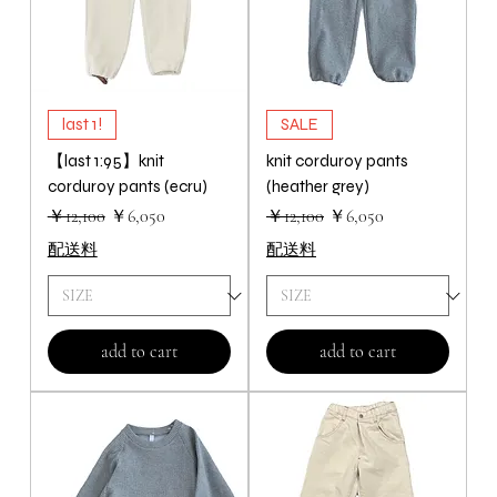
last 1!
SALE
【last 1:95】knit
knit corduroy pants
corduroy pants (ecru)
(heather grey)
通常価格
セール価格
通常価格
セール価格
￥12,100
￥6,050
￥12,100
￥6,050
配送料
配送料
add to cart
add to cart