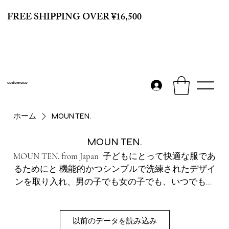
FREE SHIPPING OVER ¥16,500
codomoco
ホーム
MOUN TEN.
MOUN TEN.
MOUN TEN. from Japan ​ 子どもにとって快適な服であ
るためにと 機能的かつシンプルで洗練されたデザイ
ンを取り入れ、男の子でも女の子でも、いつでもど
こへでも着たくなるような愛着のわく1着を目指
し、洋服作りをされている日本のブランドです。 １
度袖を通すと、きっと子どもにとって かけがえのな
以前のデータを読み込み