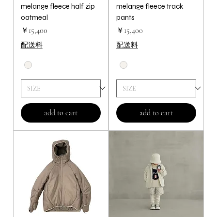
melange fleece half zip
melange fleece track
oatmeal
pants
価格
価格
￥15,400
￥15,400
配送料
配送料
add to cart
add to cart