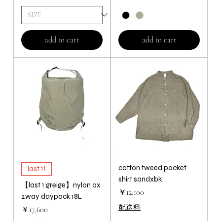
add to cart
add to cart
cotton tweed pocket
last 1!
shirt sandxbk
【last 1:greige】nylon ox
価格
￥12,100
2way daypack 18L
配送料
価格
￥17,600