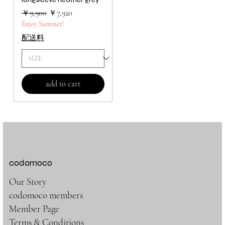
通常価格
セール価格
￥9,900
￥7,920
Enjoy Summer!
配送料
add to cart
codomoco
Our Story
codomoco members
Member Page
Terms & Conditions