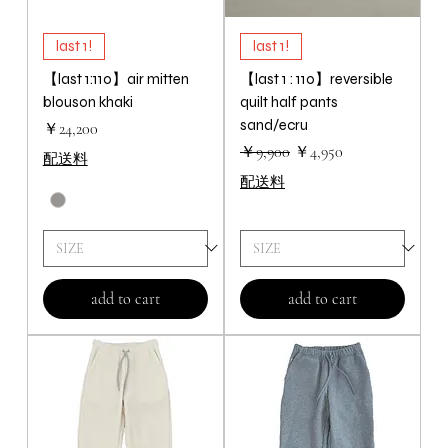
last 1!
last 1!
【last 1:110】air mitten
【last 1 : 110】reversible
blouson khaki
quilt half pants
sand/ecru
価格
￥24,200
通常価格
セール価格
￥9,900
￥4,950
配送料
配送料
add to cart
add to cart