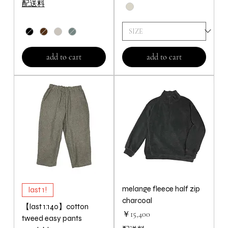
配送料
add to cart
add to cart
melange fleece half zip
last 1!
charcoal
【last 1:140】cotton
価格
￥15,400
tweed easy pants