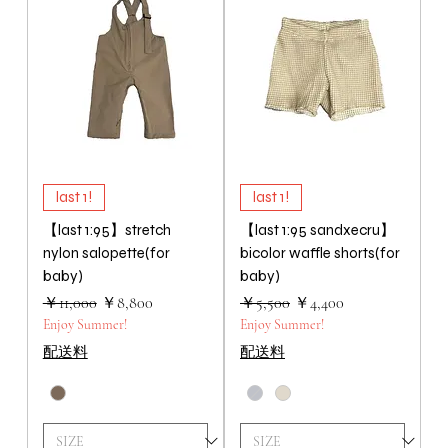
last 1!
last 1!
【last 1:95】stretch
【last 1:95 sandxecru】
nylon salopette(for
bicolor waffle shorts(for
baby)
baby)
通常価格
セール価格
通常価格
セール価格
￥11,000
￥8,800
￥5,500
￥4,400
Enjoy Summer!
Enjoy Summer!
配送料
配送料