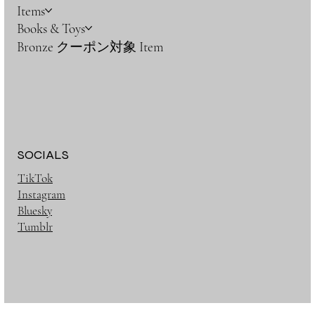
Items
Books & Toys
Bronze クーポン対象 Item
SOCIALS
TikTok
Instagram
Bluesky
Tumblr